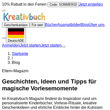
10% Rabatt in den Ferien
·
Jetzt erstellen
Code: SOMMER10
Bücher
Ausmalbilder
Blog
Über uns
Geschenkanlass
Für wen
Deutsch
DE
Anmelden
Jetzt starten
Jetzt starten
Startseite
/
Blog
Eltern-Magazin
Geschichten, Ideen und Tipps für
magische Vorlesemomente
Im Kreativbuch-Magazin findest du Inspiration rund um
personalisierte Kinderbücher, Vorlese-Rituale, kreative
Geschenkideen und ehrliche Einblicke hinter die Kulissen