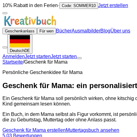
10% Rabatt in den Ferien
·
Jetzt erstellen
Code: SOMMER10
Bücher
Ausmalbilder
Blog
Über uns
Geschenkanlass
Für wen
Deutsch
DE
Anmelden
Jetzt starten
Jetzt starten
Startseite
/
Geschenk für Mama
Persönliche Geschenkidee für Mama
Geschenk für Mama: ein personalisier
Ein Geschenk für Mama soll persönlich wirken, ohne kitschig 
Kind gemeinsam lesen können.
Ein Buch, in dem Mama selbst als Figur vorkommt, ist persön
die zu Geburtstag, Muttertag oder ohne Anlass passt.
Geschenk für Mama erstellen
Muttertagsbuch ansehen
5,0
3 Bewertungen