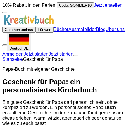
10% Rabatt in den Ferien
·
Jetzt erstellen
Code: SOMMER10
Bücher
Ausmalbilder
Blog
Über uns
Geschenkanlass
Für wen
Deutsch
DE
Anmelden
Jetzt starten
Jetzt starten
Startseite
/
Geschenk für Papa
Papa-Buch mit eigener Geschichte
Geschenk für Papa: ein
personalisiertes Kinderbuch
Ein gutes Geschenk für Papa darf persönlich sein, ohne
kompliziert zu werden. Ein personalisiertes Papa-Buch
erzählt eine Geschichte, in der Papa und Kind gemeinsam
etwas erleben: warm, witzig, abenteuerlich oder genau so,
wie es zu euch passt.