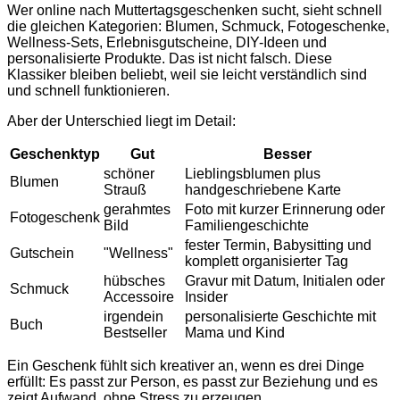
Wer online nach Muttertagsgeschenken sucht, sieht schnell
die gleichen Kategorien: Blumen, Schmuck, Fotogeschenke,
Wellness-Sets, Erlebnisgutscheine, DIY-Ideen und
personalisierte Produkte. Das ist nicht falsch. Diese
Klassiker bleiben beliebt, weil sie leicht verständlich sind
und schnell funktionieren.
Aber der Unterschied liegt im Detail:
Geschenktyp
Gut
Besser
schöner
Lieblingsblumen plus
Blumen
Strauß
handgeschriebene Karte
gerahmtes
Foto mit kurzer Erinnerung oder
Fotogeschenk
Bild
Familiengeschichte
fester Termin, Babysitting und
Gutschein
"Wellness"
komplett organisierter Tag
hübsches
Gravur mit Datum, Initialen oder
Schmuck
Accessoire
Insider
irgendein
personalisierte Geschichte mit
Buch
Bestseller
Mama und Kind
Ein Geschenk fühlt sich kreativer an, wenn es drei Dinge
erfüllt: Es passt zur Person, es passt zur Beziehung und es
zeigt Aufwand, ohne Stress zu erzeugen.