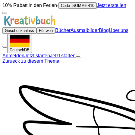
10% Rabatt in den Ferien
·
Jetzt erstellen
Code: SOMMER10
Bücher
Ausmalbilder
Blog
Über uns
Geschenkanlass
Für wen
Deutsch
DE
Anmelden
Jetzt starten
Jetzt starten
Zurueck zu diesem Thema