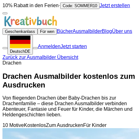
10% Rabatt in den Ferien
·
Jetzt erstellen
Code: SOMMER10
Bücher
Ausmalbilder
Blog
Über uns
Geschenkanlass
Für wen
Anmelden
Jetzt starten
Deutsch
DE
Zurück zur Ausmalbilder Übersicht
Drachen
Drachen Ausmalbilder kostenlos zum
Ausdrucken
Von fliegenden Drachen über Baby-Drachen bis zur
Drachenfamilie – diese Drachen Ausmalbilder verbinden
Abenteuer, Fantasie und Feuer für Kinder, die Märchen und
Heldengeschichten lieben.
10 Motive
Kostenlos
Zum Ausdrucken
Für Kinder