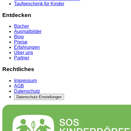
Taufgeschenk für Kinder
Entdecken
Bücher
Ausmalbilder
Blog
Preise
Erfahrungen
Über uns
Partner
Rechtliches
Impressum
AGB
Datenschutz
Datenschutz-Einstellungen