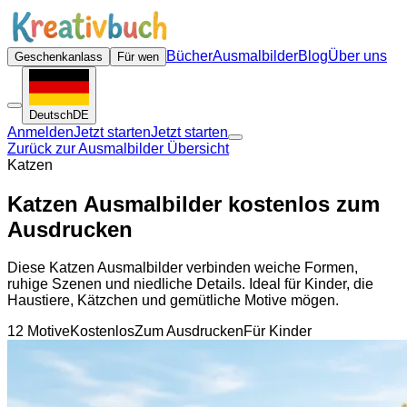
Bücher
Ausmalbilder
Blog
Über uns
Geschenkanlass
Für wen
Deutsch
DE
Anmelden
Jetzt starten
Jetzt starten
Zurück zur Ausmalbilder Übersicht
Katzen
Katzen Ausmalbilder kostenlos zum
Ausdrucken
Diese Katzen Ausmalbilder verbinden weiche Formen,
ruhige Szenen und niedliche Details. Ideal für Kinder, die
Haustiere, Kätzchen und gemütliche Motive mögen.
12 Motive
Kostenlos
Zum Ausdrucken
Für Kinder