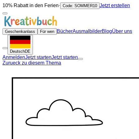
10% Rabatt in den Ferien
·
Jetzt erstellen
Code: SOMMER10
Bücher
Ausmalbilder
Blog
Über uns
Geschenkanlass
Für wen
Deutsch
DE
Anmelden
Jetzt starten
Jetzt starten
Zurueck zu diesem Thema