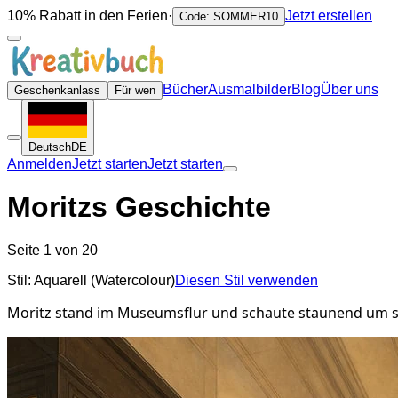
10% Rabatt in den Ferien
·
Jetzt erstellen
Code: SOMMER10
Bücher
Ausmalbilder
Blog
Über uns
Geschenkanlass
Für wen
Deutsch
DE
Anmelden
Jetzt starten
Jetzt starten
Moritzs Geschichte
Seite 1 von 20
Stil: Aquarell (Watercolour)
Diesen Stil verwenden
Moritz stand im Museumsflur und schaute staunend um sich