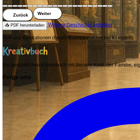
Weiter
Zurück
Weitere Geschichte erstellen
📥 PDF herunterladen
Text und Illustrationen dieses Buches wurden mit KI erstellt.
Ein persönliches Kinderbuch mit deinem Kind, der Familie, 
Folge uns