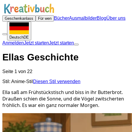
Bücher
Ausmalbilder
Blog
Über uns
Geschenkanlass
Für wen
Deutsch
DE
Anmelden
Jetzt starten
Jetzt starten
Ellas Geschichte
Seite 1 von 22
Stil: Anime-Stil
Diesen Stil verwenden
Ella saß am Frühstückstisch und biss in ihr Butterbrot.
Draußen schien die Sonne, und die Vögel zwitscherten
fröhlich. Es war ein ganz normaler Morgen.